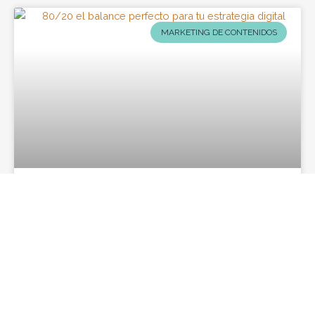
MARKETING DE CONTENIDOS
80/20 el balance perfecto para tu
estrategia de marketing de contenidos
El 80% de tu estrategia digital, de ahí su importancia.
VER POST