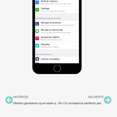
Ant
Sig
ANTERIOR
SIGUIENTE
Ofertas ganadoras que harán que vendas más
80/20 el balance perfecto para tu estrategia de marketing de contenidos