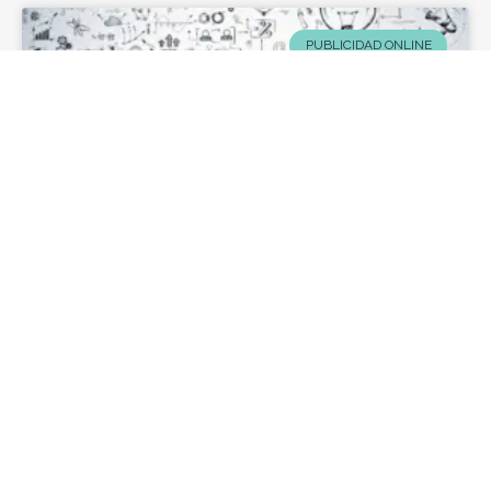
PUBLICIDAD ONLINE
Mega guía para crear tu primer
campaña de publicidad en FB &
Instagram
Crea tu primer campaña como un profesional, con
esta guía paso a paso.
VER POST