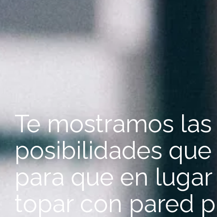
Te mostramos las 
posibilidades que
para que en lugar
topar con pared 