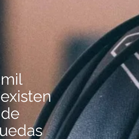
mil
 existen
 de
puedas