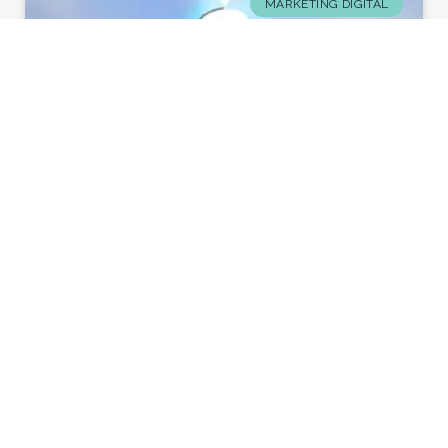
MARKETING DIGITAL
Plataformas para Bots de Facebook
En los últimos años, los servicios de chatbot se han
vuelto muy populares gracias a los avances en
tecnología y el procesamiento de datos.
VENTAS