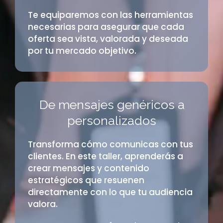
Te equiparemos con las herramientas
necesarias para asegurar que cada
oferta sea vista, valorada y deseada
por tu mercado objetivo.
De mensajes genéricos a
personalizados
Transforma cómo comunicas con tus
clientes. En este taller, aprenderás a
crear mensajes y contenido
estratégicos que resuenen
directamente con lo que tu audiencia
valora.