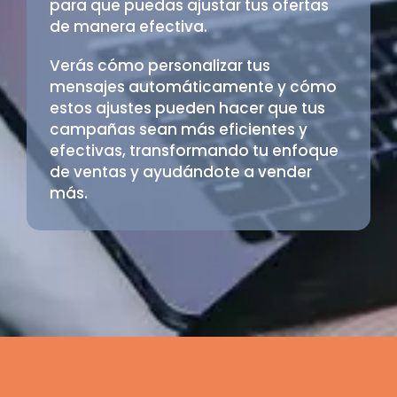
para que puedas ajustar tus ofertas
de manera efectiva.
Verás cómo personalizar tus
mensajes automáticamente y cómo
estos ajustes pueden hacer que tus
campañas sean más eficientes y
efectivas, transformando tu enfoque
de ventas y ayudándote a vender
más.