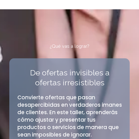
¿Qué vas a lograr?
De ofertas invisibles a
ofertas irresistibles
Convierte ofertas que pasan
desapercibidas en verdaderos imanes
de clientes. En este taller, aprenderás
cómo ajustar y presentar tus
productos o servicios de manera que
sean imposibles de ignorar.