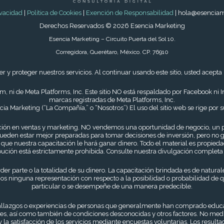
ivacidad
|
Política de Cookies
|
Exención de Responsabilidad
| hola@esencia
Derechos Reservados © 2026 Esencia Marketing
Esencia Marketing – Circuito Puerta del Sol 10.
Corregidora, Querétaro, México. CP. 76910
 proteger nuestros servicios. Al continuar usando este sitio, usted acepta 
tagram, ni de Meta Platforms, Inc. Este sitio NO está respaldado por Faceb
marcas registradas de Meta Platforms, Inc.
a Marketing (“La Compañía,” o “Nosotros”) El uso del sitio web se rige por s
ción en ventas y marketing. NO vendemos una oportunidad de negocio, un p
ueden estar mejor preparadas para tomar decisiones de inversión, pero no 
e nuestra capacitación le hará ganar dinero. Todo el material es propiedad
bución está estrictamente prohibida. Consulte nuestra divulgación completa
erder parte o la totalidad de su dinero. La capacitación brindada es de natur
os ninguna representación con respecto a la posibilidad o probabilidad de qu
particular o se desempeñe de una manera predecible.
hallazgos o experiencias de personas que generalmente han comprado educació
ales, así como también de condiciones desconocidas y otros factores. No me
a satisfacción de los servicios mediante encuestas voluntarias. Los resulta