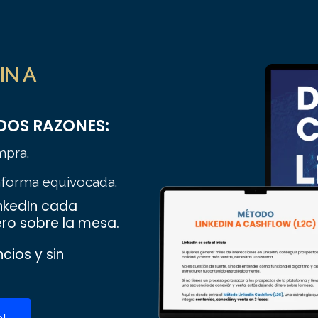
IN A
 DOS RAZONES:
mpra.
taforma equivocada.
inkedIn cada
ro sobre la mesa.
cios y sin