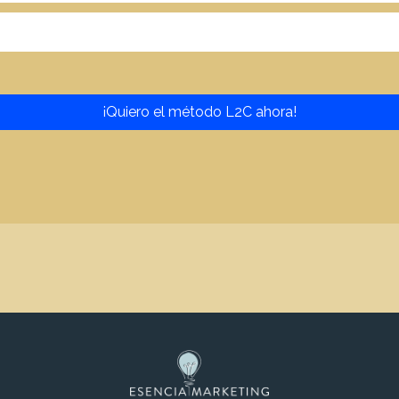
¡Quiero el método L2C ahora!