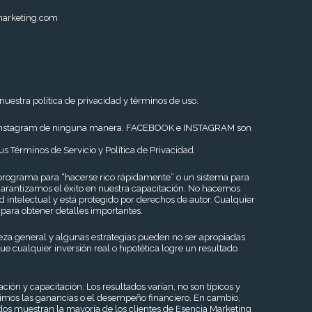
marketing.com
nuestra política de privacidad y términos de uso.
ook ni Instagram de ninguna manera. FACEBOOK e INSTAGRAM son
us Términos de Servicio y Política de Privacidad.
rograma para “hacerse rico rápidamente” o un sistema para
garantizamos el éxito en nuestra capacitación. No hacemos
 intelectual y está protegido por derechos de autor. Cualquier
 para obtener detalles importantes.
aleza general y algunas estrategias pueden no ser apropiadas
e cualquier inversión real o hipotética logre un resultado
n y capacitación. Los resultados varían, no son típicos y
dimos las ganancias o el desempeño financiero. En cambio,
dos muestran la mayoría de los clientes de Esencia Marketing