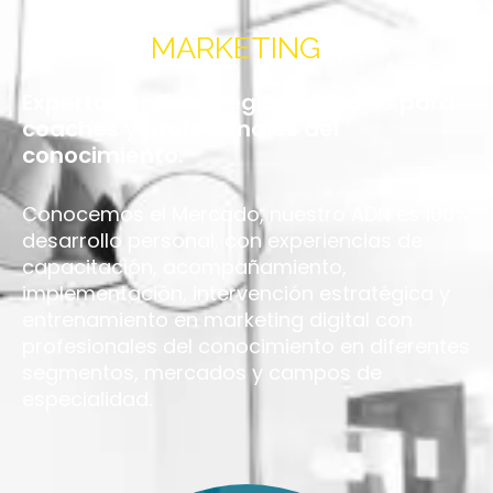
ESENCIA
MARKETING
Expertos en Estrategias Digitales para
coaches y profesionales del
conocimiento.
Conocemos el Mercado, nuestro ADN es 100%
desarrollo personal, con experiencias de
capacitación, acompañamiento,
implementación, intervención estratégica y
entrenamiento en marketing digital con
profesionales del conocimiento en diferentes
segmentos, mercados y campos de
especialidad.