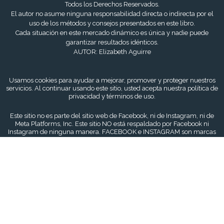
Todos los Derechos Reservados.
El autor no asume ninguna responsabilidad directa o indirecta por el
uso de los métodos y consejos presentados en este libro.
Cada situación en este mercado dinámico es única y nadie puede
garantizar resultados idénticos.
AUTOR: Elizabeth Aguirre
Usamos cookies para ayudar a mejorar, promover y proteger nuestros
servicios. Al continuar usando este sitio, usted acepta nuestra política de
privacidad y términos de uso.
Este sitio no es parte del sitio web de Facebook, ni de Instagram, ni de
Meta Platforms, Inc. Este sitio NO está respaldado por Facebook ni
Instagram de ninguna manera. FACEBOOK e INSTAGRAM son marcas
registradas de Meta Platforms, Inc.
Este sitio web es operado y mantenido por Esencia Marketing (“La
Compañía,” o “Nosotros”) El uso del sitio web se rige por sus Términos de
Servicio y Política de Privacidad.
Esencia Marketing es una empresa de capacitación y educación en
ventas y marketing. NO vendemos una oportunidad de negocio, un
programa para “hacerse rico rápidamente” o un sistema para hacer
dinero. Creemos que, con educación, las personas pueden estar mejor
preparadas para tomar decisiones de inversión, pero no garantizamos el
éxito en nuestra capacitación. No hacemos reclamos de ganancias,