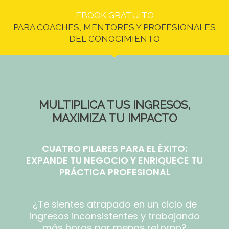
EBOOK GRATUITO
PARA COACHES, MENTORES Y PROFESIONALES
DEL CONOCIMIENTO
MULTIPLICA TUS INGRESOS,
MAXIMIZA TU IMPACTO
CUATRO PILARES PARA EL ÉXITO:
EXPANDE TU NEGOCIO Y ENRIQUECE TU
PRÁCTICA PROFESIONAL
¿Te sientes atrapado en un ciclo de
ingresos inconsistentes y trabajando
más horas por menos retorno?